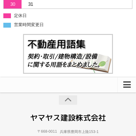
30
31
定休日
営業時間変更日
借りたい
1R・1K
1DK・1LDK
〒668-0011
兵庫県豊岡市上陰153-1
2DK・2LDK・2K