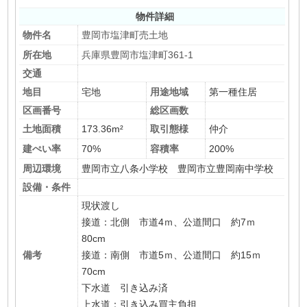
物件詳細
物件名
豊岡市塩津町売土地
所在地
兵庫県豊岡市塩津町361-1
交通
地目
宅地
用途地域
第一種住居
区画番号
総区画数
土地面積
173.36m²
取引態様
仲介
建ぺい率
70%
容積率
200%
周辺環境
豊岡市立八条小学校 豊岡市立豊岡南中学校
設備・条件
現状渡し
接道：北側 市道4ｍ、公道間口 約7ｍ
80cm
備考
接道：南側 市道5ｍ、公道間口 約15ｍ
70cm
下水道 引き込み済
上水道：引き込み買主負担